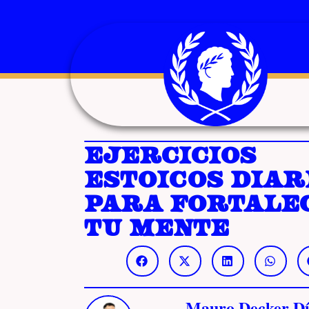
Ejercicios
estoicos diar
para fortale
tu mente
Mauro Decker Dí