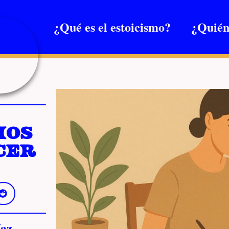
¿Qué es el estoicismo?
¿Quién
ios
cer
az