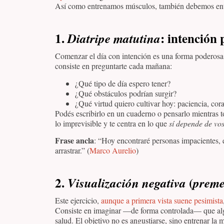
Así como entrenamos músculos, también debemos entre
1.
: intención 
Diatripe matutina
Comenzar el día con intención es una forma poderosa d
consiste en preguntarte cada mañana:
¿Qué tipo de día espero tener?
¿Qué obstáculos podrían surgir?
¿Qué virtud quiero cultivar hoy: paciencia, cor
Podés escribirlo en un cuaderno o pensarlo mientras t
lo imprevisible y te centra en lo que
sí depende de vo
Frase ancla
: “Hoy encontraré personas impacientes, 
arrastrar.” (
Marco Aurelio
)
2.
(
Visualización negativa
preme
Este ejercicio,
aunque a primera vista suene pesimista
Consiste en imaginar —de forma controlada— que algo 
salud. El objetivo no es angustiarse, sino entrenar la 