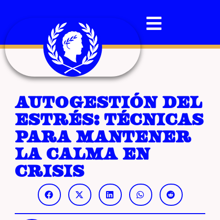
Autogestión del
estrés: técnicas
para mantener
la calma en
crisis