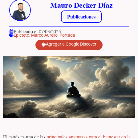
Mauro Decker Díaz
Publicaciones
Publicado el 07/03/2025.
Epicteto
,
Marco Aurelio
,
Portada
Agregar a Google Discover
El estrés es una de las
principales amenazas para el bienestar en la